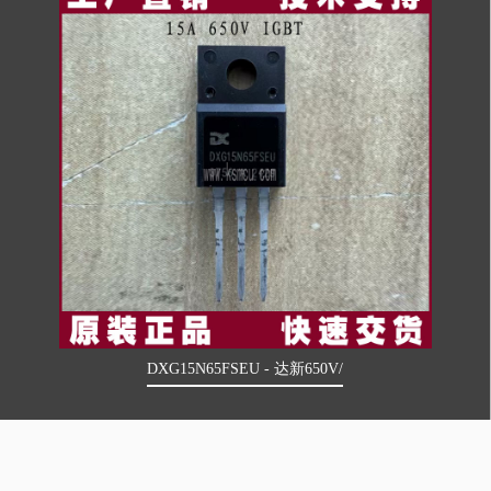
DXG15N65FSEU - 达新650V/