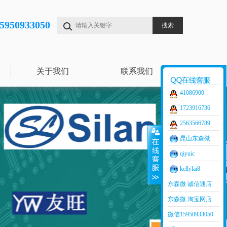
15950933050
关于我们
联系我们
41086900
1723916736
2563566789
昆山东森微
qiyuic
kellylai8
东森微 诚信通店
东森微 淘宝网店
微信15950933050