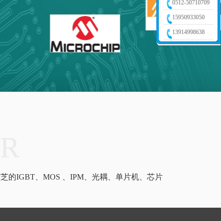
0512-50710709
15950933050
13914998638
ER
东芝的IGBT、MOS 、IPM、光耦、单片机、芯片