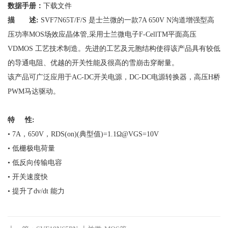
数据手册：
下载文件
描 述:
SVF7N65T/F/S 是士兰微的一款7A 650V N沟道增强型高
压功率MOS场效应晶体管,采用士兰微电子F-CellTM平面高压
VDMOS 工艺技术制造。先进的工艺及元胞结构使得该产品具有较低
的导通电阻、优越的开关性能及很高的雪崩击穿耐量。
该产品可广泛应用于AC-DC开关电源，DC-DC电源转换器，高压H桥
PWM马达驱动。
特 性:
• 7A，650V，RDS(on)(典型值)=1.1Ω@VGS=10V
• 低栅极电荷量
• 低反向传输电容
• 开关速度快
• 提升了dv/dt 能力