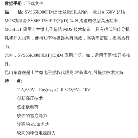
数据手册：
下载文件
描 述:
SVS65R380FD4是士兰微SILAN的一款11A,650V 超结
MOS功率管,SVS65R380FJD(F)(D)D4 N 沟道增强型高压功率
MOSFET 采用士兰微电子超结 MOS 技术制造，具有很低的传导损
耗和开关损耗，使得功率转换器具有高效，高功率密度，提高热行
为。
此外，SVS65R380FJD(F)(D)D4 应用广泛。如，适用于硬/软开关拓
扑。
昆山东森微是士兰微电子授权代理商,常备库存,可提供技术支持.
特 点:
11A,650V，Ros(nxyp.)=0.32Ω@Vs=10V
创新高压技术
低栅极电荷
较强的雪崩能力
较强的 dv/dt 能力
较高的峰值电流能力