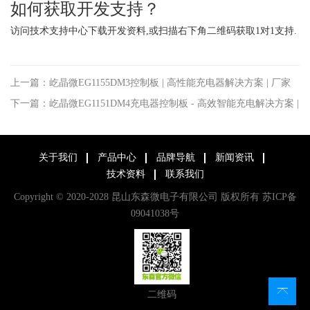
如何获取开发支持？
访问
技术支持中心
下载开发资料,或扫描右下角二维码获取1对1支持.
上一篇：屹晶微EG1155DM3控制板 | 高性能充电器解决方案 | 厂家
直销
下一篇：屹晶微EG1151DM4充电器控制板 - 高效智能充电解决方案 |
厂家直销
关于我们
产品中心
品牌导航
新闻资讯
技术资料
联系我们
Copyright © 2020-2028 昆山东森微电子有限公司 版权所有
苏ICP备
09041038号
二维码