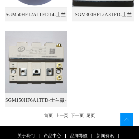
SGM50HF12A1TFDT4-士兰
SGM300HF12A3TFD-士兰
微-IGBT模块
微-IGBT模块
SGM150HF6A1TFD-士兰微-
IGBT模块
首页
上一页
下一页
尾页
关于我们
产品中心
品牌导航
新闻资讯