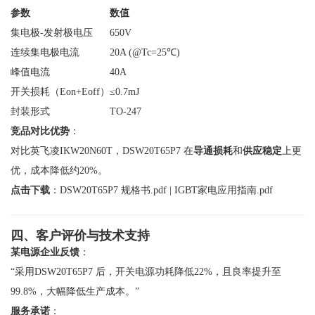
参数
数值
集电极-发射极电压
650V
连续集电极电流
20A (@Tc=25℃)
峰值电流
40A
开关损耗（Eon+Eoff）
≤0.7mJ
封装形式
TO-247
竞品对比优势
：
对比英飞凌IKW20N60T，DSW20T65P7 在
导通损耗
和
供应稳定
上更
优，成本降低约20%。
点击下载
：
DSW20T65P7 规格书.pdf
|
IGBT家电应用指南.pdf
四、客户评价与技术支持
某电源企业反馈
：
“采用DSW20T65P7 后，开关电源功耗降低22%，且良率提升至
99.8%，大幅降低生产成本。”
服务承诺
：