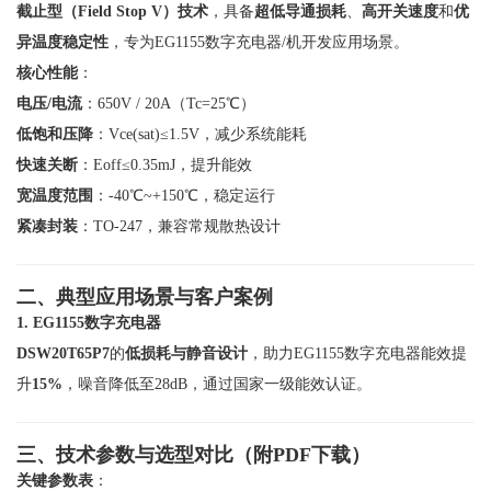
截止型（Field Stop V）技术
，具备
超低导通损耗
、
高开关速度
和
优
异温度稳定性
，专为EG1155数字充电器/机开发应用场景。
核心性能
：
电压/电流
：650V / 20A（Tc=25℃）
低饱和压降
：Vce(sat)≤1.5V，减少系统能耗
快速关断
：Eoff≤0.35mJ，提升能效
宽温度范围
：-40℃~+150℃，稳定运行
紧凑封装
：TO-247，兼容常规散热设计
二、典型应用场景与客户案例
1. EG1155数字充电器
DSW20T65P7
的
低损耗与静音设计
，助力EG1155数字充电器能效提
升
15%
，噪音降低至28dB，通过国家一级能效认证。
三、技术参数与选型对比（附PDF下载）
关键参数表
：