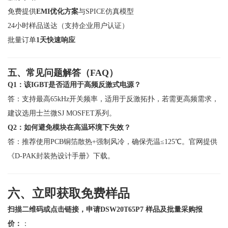
免费提供
EMI优化方案
与SPICE仿真模型
24小时样品送达（支持企业用户认证）
批量订单
1天快速响应
五、常见问题解答（FAQ）
Q1：该IGBT是否适用于高频反激式电源？
答：支持最高65kHz开关频率，适用于反激拓扑，若需更高频需求，
建议选用士兰微SJ MOSFET系列。
Q2：如何避免模块在高温环境下失效？
答：推荐使用PCB铜箔散热+强制风冷，确保壳温≤125℃。官网提供
《D-PAK封装热设计手册》
下载。
六、立即获取免费样品
扫描二维码或点击链接，申请DSW20T65P7 样品及批量采购报
价：
：