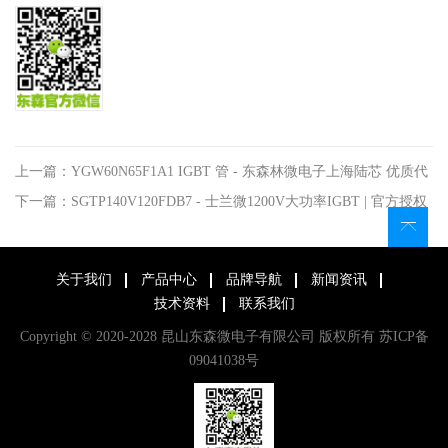
上一篇：YGW60N65F1A1 IGBT 管 - 东森林微电子上海陆芯 优质代
理
下一篇：SGTP140V120FDB7 - 士兰微1200V大功率IGBT | 官方授权
代理商
关于我们
产品中心
品牌导航
新闻资讯
技术资料
联系我们
Copyright © 2020-2028 昆山东森微电子有限公司 版权所有
苏ICP备
09041038号