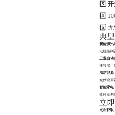
3️⃣
开
4️⃣
5️⃣
典型
新能源汽
电机控制
工业自动
变频器、
清洁能源
光伏逆变
智能家电
变频空调
立即
点击获取