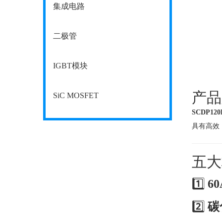
集成电路
二极管
IGBT模块
产品
SiC MOSFET
SCDP120
具有高效
五大
1️⃣
60
2️⃣
碳