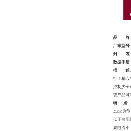
品 牌
厂家型号
封 装
数据手册
描 述:
行了精心
控制少子
该产品可
特 点:
35ns(
低正向压
漏电流小