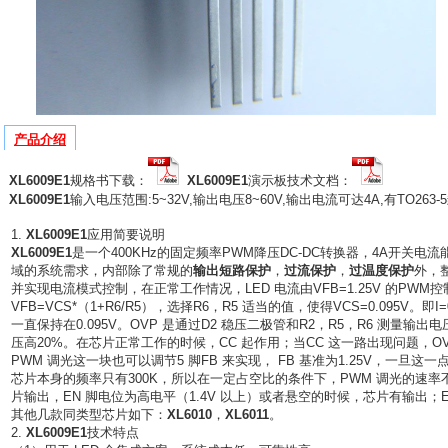
产品介绍
XL6009E1
规格书下载：
XL6009E1
演示板技术文档：
XL6009E1
输入电压范围:5~32V,输出电压8~60V,输出电流可达4A,有TO263-
1.
XL6009E1
应用简要说明
XL6009E1
是一个400KHz的固定频率PWM降压DC-DC转换器，4A开关
域的系统需求，内部除了常规的
输出短路保护
，
过流保护
，
过温度保护
外，整
并实现电流模式控制，在正常工作情况，LED 电流由VFB=1.25V 的PWM控
VFB=VCS*（1+R6/R5），选择R6，R5 适当的值，使得VCS=0.095V。
一直保持在0.095V。OVP 是通过D2 稳压二极管和R2，R5，R6 测量
压高20%。在芯片正常工作的时候，CC 起作用；当CC 这一路出现问题，O
PWM 调光这一块也可以调节5 脚FB 来实现， FB 基准为1.25V，一旦这一
芯片本身的频率只有300K，所以在一定占空比的条件下，PWM 调光的速率不应该
片输出，EN 脚电位为高电平（1.4V 以上）或者悬空的时候，芯片有输出；E
其他几款同类型芯片如下：
XL6010
，
XL6011
。
2.
XL6009E1
技术特点