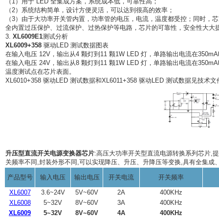
（1）用于 LED 全集成方案，系统成本低，可靠性高；
（2）系统结构简单，设计方便灵活，可以达到很高的效率；
（3）由于大功率开关管内置，功率管的电压，电流，温度都受控；同时，
全内置过压保护、过流保护、过热保护等电路，芯片的可靠性，安全性大大
3.
XL6009E1
测试分析
XL6009+358
驱动LED 测试数据图表
在输入电压 12V，输出从4 颗灯到11 颗1W LED 灯，单路输出电流在35
在输入电压 24V，输出从8 颗灯到11 颗1W LED 灯，单路输出电流在35
温度测试点在芯片表面。
XL6010+358 驱动LED 测试数据和XL6011+358 驱动LED 测试数据
升压型直流开关电源变换器芯片
:高压大功率开关型直流电源转换系列芯片,提供
关频率不同,封装外形不同,可以实现降压、升压、升降压等变换,具有全集
产品型号
输入电压
输出电压
开关电流
开关频率
XL6007
3.6~24V
5V~60V
2A
400KHz
XL6008
5~32V
8V~60V
3A
400KHz
XL6009
5~32V
8V~60V
4A
400KHz