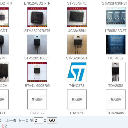
D2T-TR
L7812ABD2T-TR
STP75NF75
STM32F030R8T
4CDT
STM8S207R8T6
UC3845BN
L7805ABD2T
9MF
STPS20S100CT
STPS2045CT
HCF4052
R12A
BTA41-600BRG
74HC273
TDA2052
17T
TDA2822
TDA2050
TDA2040V
2页 上一页
下一页
第
页
：
1
2