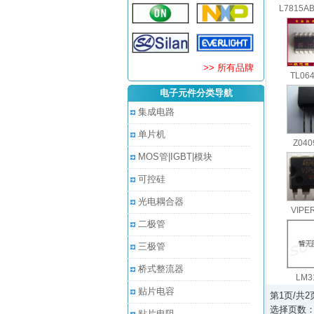
L7815AB
>> 所有品牌
TL06
电子元件分类导航
集成电路
单片机
Z040
MOS管|IGBT|模块
可控硅
光电耦合器
VIPE
二极管
三极管
桥式整流器
LM3
贴片电容
第1页/共
选择页数
贴片电阻