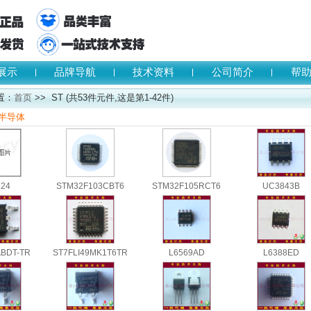
展示
品牌导航
技术资料
公司简介
帮
置：
首页
>> ST (共53件元件,这是第1-42件)
法半导体
24
STM32F103CBT6
STM32F105RCT6
UC3843B
BDT-TR
ST7FLI49MK1T6TR
L6569AD
L6388ED