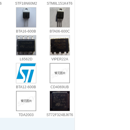
6
STF18N60M2
STM8L151K4T6
BTA16-600B
BTA06-600C
L6562D
VIPER22A
BTA12-600B
CD4069UB
TDA2003
ST72F324BJ6T6